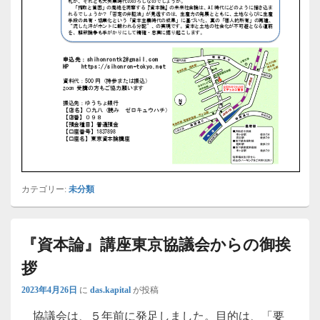
カテゴリー:
未分類
『資本論』講座東京協議会からの御挨
拶
2023年4月26日
に
das.kapital
が投稿
協議会は、５年前に発足しました。目的は、「要