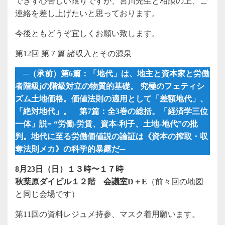
できず心苦しい限りですが、宮川先生と相談の上、ご
連絡を差し上げたいと思っております。
今後ともどうぞ宜しくお願い致します。
第12回 第７篇 諸収入とその源泉
─（承前）第6篇：「地代」は、地主と資本家と労働
者階級jの階級対立の物質的基礎。 究極のフェティシ
ズム土地価格。価値法則の適用として「差額地代」、
「絶対地代」。 第7篇：全3巻の総括。「経済学三位
一体」説= “労働-労賃、資本-利子、土地-地代”の批
判。地代に至る労働価値説の論証は《資本の搾取・収
奪法則メカ》の科学的暴露だ─
8月23日（日）１３時〜１７時
秋葉原ダイビル１２階 会議室D＋E
（前々回の地図
と同じ会場です）
第11回の資料レジュメ持参、マスク着用願います。