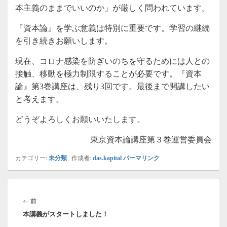
本主義のままでいいのか」が厳しく問われています。
『資本論』を学ぶ意義は特別に重要です。学習の継続
を引き続きお願いします。
現在、コロナ感染を防ぎいのちを守るためには人との
接触、移動を極力制限することが必要です。『資本
論』第3巻講座は、残り3回です。最後まで開講したい
と考えます。
どうぞよろしくお願いいたします。
東京資本論講座第３巻運営委員会
カテゴリー:
未分類
作成者:
das.kapital
パーマリンク
投
稿
前
←
前
ナ
本講義がスタートしました！
の
ビ
投