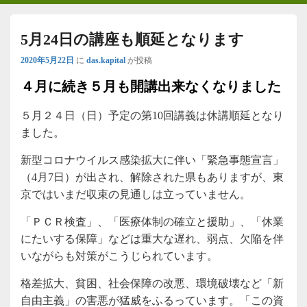
5月24日の講座も順延となります
2020年5月22日
に
das.kapital
が投稿
４月に続き５月も開講出来なくなりました
５月２４日（日）予定の第10回講義は休講順延となり
ました。
新型コロナウイルス感染拡大に伴い「緊急事態宣言」
（4月7日）が出され、解除された県もありますが、東
京ではいまだ収束の見通しは立っていません。
「ＰＣＲ検査」、「医療体制の確立と援助」、「休業
にたいする保障」などは重大な遅れ、弱点、欠陥を伴
いながらも対策がこうじられています。
格差拡大、貧困、社会保障の改悪、環境破壊など「新
自由主義」の害悪が猛威をふるっています。「この資