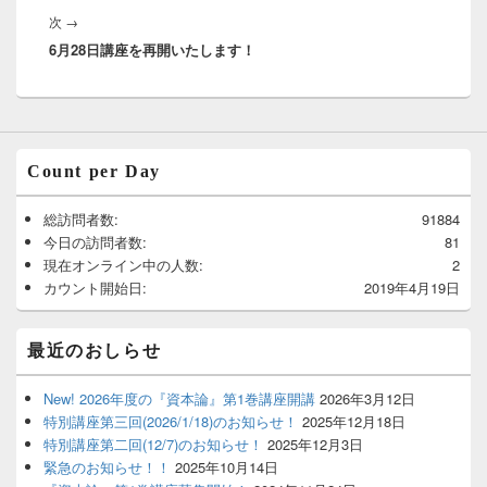
ゲ
次
次
→
稿:
ー
6月28日講座を再開いたします！
の
シ
投
ョ
稿:
ン
Count per Day
総訪問者数:
91884
今日の訪問者数:
81
現在オンライン中の人数:
2
カウント開始日:
2019年4月19日
最近のおしらせ
New! 2026年度の『資本論』第1巻講座開講
2026年3月12日
特別講座第三回(2026/1/18)のお知らせ！
2025年12月18日
特別講座第二回(12/7)のお知らせ！
2025年12月3日
緊急のお知らせ！！
2025年10月14日