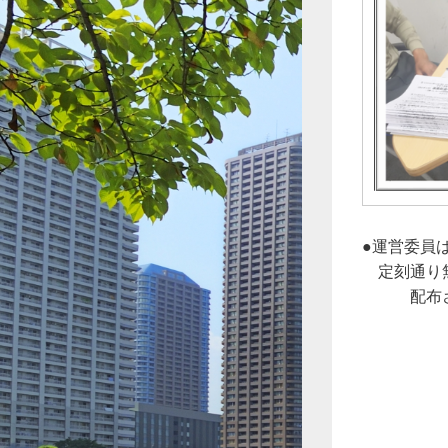
●運営委員
定刻通り無
配布され