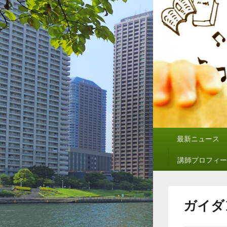
メ
最新ニュース
イ
ン
講師プロフィー
メ
ニ
ュ
ー
ガイダ