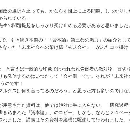
国政の選択を巡っても、かならず俎上に上る問題、しっかりし
められている」
先生の問題提起をしっかり受け止める必要があると思いまし
んで、引き続き本題の「『資本論』第三巻の魅力」の紹介とし
もなった「未来社会への架け橋『株式会社』」がふたコマ掛け
社」と言えば一般的な印象ではわれわれ労働者の敵対物。首切
りも発信するのはいつだって「会社側」です。それが「未来社
言うのです！
マルクスは何を言ってるのだろう」と思った方も多いのではな
用意された資料は、他では絶対に手に入らない、「研究過程
書き込まれた『資本論』」のコピー、しかも、なんと２４ペー
されました。講義はその資料を縦横に駆使して行われました。