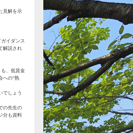
た見解を示
た。
てガイダンス
て解説され
りも、低賃金
会への“熟
いでしょう
での先生の
ジ分も資料
↓