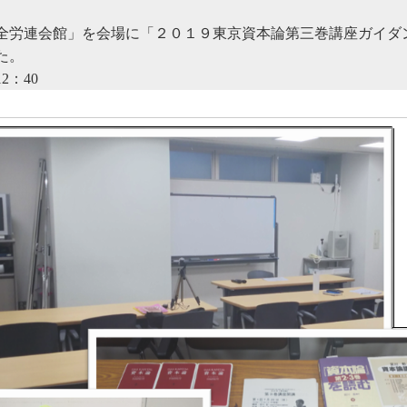
全労連会館」を会場に「２０１９東京資本論第三巻講座ガイダ
た。
12：40