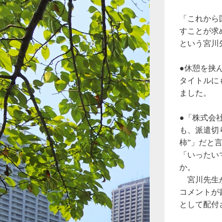
「これから
すことが求
という宮川
●休憩を挟
タイトルに
ました。
●「株式会
も、派遣切
柿”」だと
「いったい
か。
宮川先生が
コメントが
として配付