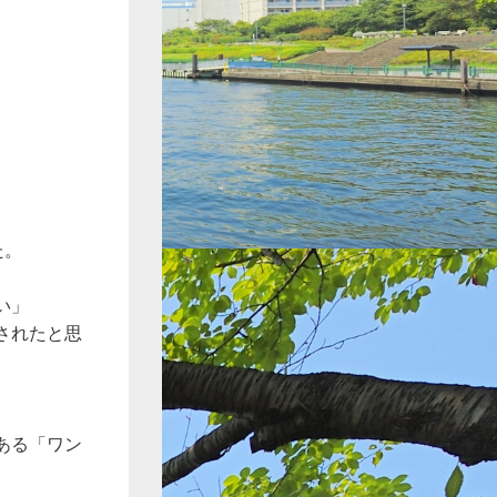
た。
い」
されたと思
ある「ワン