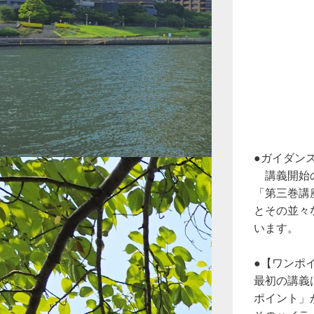
●ガイダン
講義開始の
「第三巻講
とその並々
います。
●【ワンポ
最初の講義
ポイント」