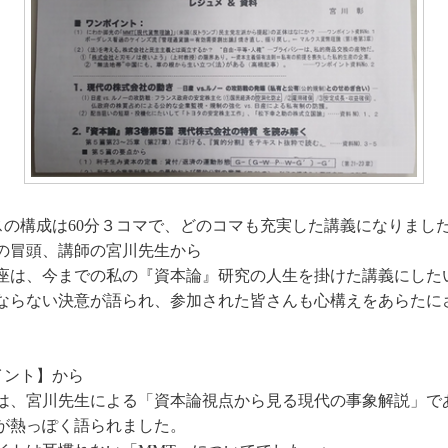
スの構成は60分３コマで、どのコマも充実した講義になりまし
冒頭、講師の宮川先生から
座は、今までの私の『資本論』研究の人生を掛けた講義にした
ならない決意が語られ、参加された皆さんも心構えをあらたに
イント】から
は、宮川先生による「資本論視点から見る現代の事象解説」で
が熱っぽく語られました。