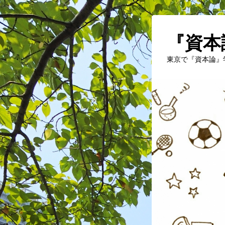
『資本
東京で『資本論』学習を