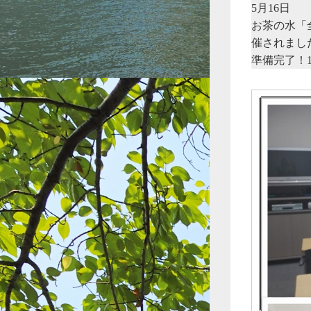
5月16日
お茶の水「
催されまし
準備完了！