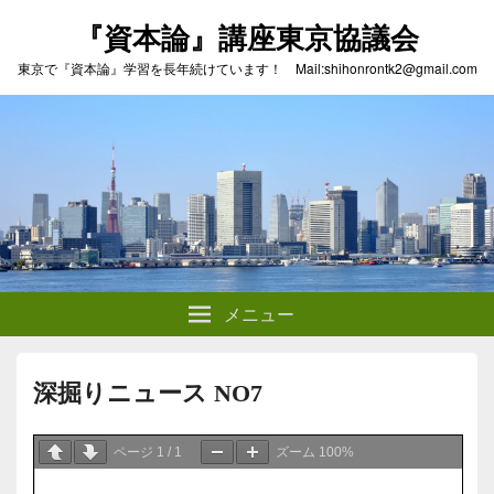
『資本論』講座東京協議会
東京で『資本論』学習を長年続けています！ Mail:shihonrontk2@gmail.com
メニュー
深掘りニュース NO7
ページ
1
/
1
ズーム
100%